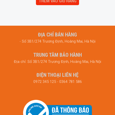
THÊM VÀO GIỎ HÀNG
ĐỊA CHỈ BÁN HÀNG
- Số 3B1/274 Trương Định, Hoàng Mai, Hà Nội
TRUNG TÂM BẢO HÀNH
Địa chỉ: Số 3B1/274 Trương Định, Hoàng Mai, Hà Nội
ĐIỆN THOẠI LIÊN HỆ
0972 345 125 - 0364 781 586