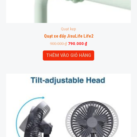
Quạt kẹp
Quạt xe đẩy JisuLife Life2
900.000
₫
790.000
₫
THÊM VÀO GIỎ HÀNG