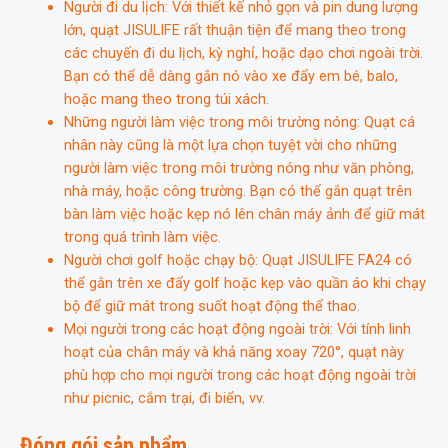
Người đi du lịch: Với thiết kế nhỏ gọn và pin dung lượng
lớn, quạt JISULIFE rất thuận tiện để mang theo trong
các chuyến đi du lịch, kỳ nghỉ, hoặc dạo chơi ngoài trời.
Bạn có thể dễ dàng gắn nó vào xe đẩy em bé, balo,
hoặc mang theo trong túi xách.
Những người làm việc trong môi trường nóng: Quạt cá
nhân này cũng là một lựa chọn tuyệt vời cho những
người làm việc trong môi trường nóng như văn phòng,
nhà máy, hoặc công trường. Bạn có thể gắn quạt trên
bàn làm việc hoặc kẹp nó lên chân máy ảnh để giữ mát
trong quá trình làm việc.
Người chơi golf hoặc chạy bộ: Quạt JISULIFE FA24 có
thể gắn trên xe đẩy golf hoặc kẹp vào quần áo khi chạy
bộ để giữ mát trong suốt hoạt động thể thao.
Mọi người trong các hoạt động ngoài trời: Với tính linh
hoạt của chân máy và khả năng xoay 720°, quạt này
phù hợp cho mọi người trong các hoạt động ngoài trời
như picnic, cắm trại, đi biển, vv.
Đóng gói sản phẩm