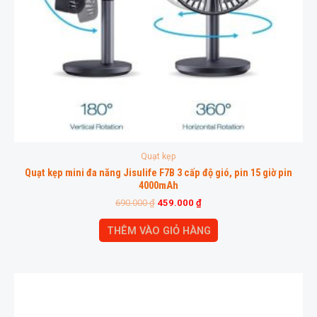
Quạt kẹp
Quạt kẹp mini đa năng Jisulife F7B 3 cấp độ gió, pin 15 giờ pin
4000mAh
690.000
₫
459.000
₫
THÊM VÀO GIỎ HÀNG