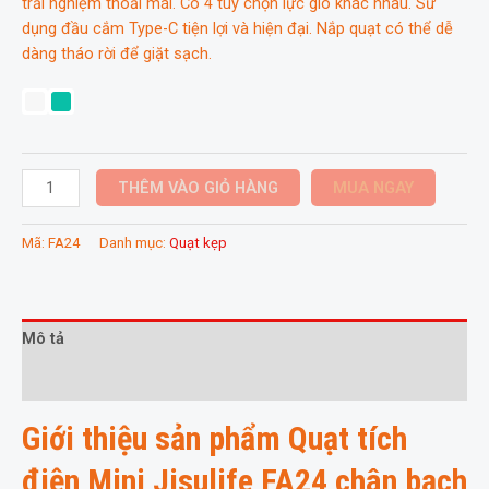
trải nghiệm thoải mái. Có 4 tùy chọn lực gió khác nhau. Sử
dụng đầu cắm Type-C tiện lợi và hiện đại. Nắp quạt có thể dễ
dàng tháo rời để giặt sạch.
Quạt
THÊM VÀO GIỎ HÀNG
MUA NGAY
tích
điện
Mã:
FA24
Danh mục:
Quạt kẹp
Mini
Jisulife
FA24
chân
Mô tả
bạch
Thông tin bổ sung
tuộc
đa
Giới thiệu sản phẩm Quạt tích
năng
số
điện Mini Jisulife FA24 chân bạch
lượng