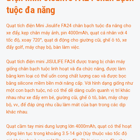
tuộc đa năng
Quạt tích điện Mini Jisulife FA24 chân bạch tuộc đa năng cho
xe đẩy, kẹp chân máy ảnh, pin 4000mAh, quạt cá nhân với 4
tốc độ, xoay 720°, quạt di động cho giường cũi, ghế ô tô, xe
đẩy golf, máy chạy bộ, bàn làm việc.
Quạt tích điện mini JISULIFE FA24 được trang bị chân máy
giống chân bạch tuộc linh hoạt và đa chức năng, được làm
bằng kim loại có thể uốn cong chất lượng cao và được bọc
bằng silicone mềm bền mới nâng cấp. Với hình dạng giống như
một con bạch tuộc, nó có thể dễ dàng cuốn quanh vị trí khác
nhau như xe đẩy em bé, giường cũi, ghế ô tô, bàn, máy chạy
bộ, vv., để đáp ứng nhu cầu làm mát của bạn trong các dịp
khác nhau.
Quạt cầm tay mini dung lượng lớn 4000mAh, quạt có thể hoạt
động liên tục trong khoảng 3.5-14 giờ (tùy thuộc vào tốc độ