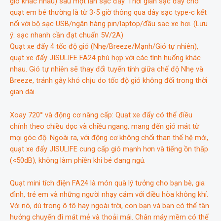
gió khác nhau) sau một lần sạc đầy. Thời gian sạc đầy cho
quạt em bé thường là từ 3-5 giờ thông qua dây sạc type-c kết
nối với bộ sạc USB/ngân hàng pin/laptop/đầu sạc xe hơi. (Lưu
ý: sạc nhanh cần đạt chuẩn 5V/2A)
Quạt xe đẩy 4 tốc độ gió (Nhẹ/Breeze/Mạnh/Gió tự nhiên),
quạt xe đẩy JISULIFE FA24 phù hợp với các tình huống khác
nhau. Gió tự nhiên sẽ thay đổi tuyến tính giữa chế độ Nhẹ và
Breeze, tránh gây khó chịu do tốc độ gió không đổi trong thời
gian dài.
Xoay 720° và động cơ nâng cấp: Quạt xe đẩy có thể điều
chỉnh theo chiều dọc và chiều ngang, mang đến gió mát từ
mọi góc độ. Ngoài ra, với động cơ không chổi than thế hệ mới,
quạt xe đẩy JISULIFE cung cấp gió mạnh hơn và tiếng ồn thấp
(<50dB), không làm phiền khi bé đang ngủ.
Quạt mini tích điện FA24 là món quà lý tưởng cho bạn bè, gia
đình, trẻ em và những người nhạy cảm với điều hòa không khí.
Với nó, dù trong ô tô hay ngoài trời, con bạn và bạn có thể tận
hưởng chuyến đi mát mẻ và thoải mái. Chân máy mềm có thể