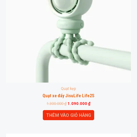
Quạt kẹp
Quạt xe đẩy JisuLife Life2S
1.300.000
₫
1.090.000
₫
THÊM VÀO GIỎ HÀNG