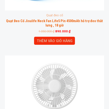
Quạt đeo cổ
Quạt Đeo Cổ Jisulife Neck Fan Life5 Pin 4500mAh hỗ trợ đeo thắt
lưng , 18 giờ
1.050.000
₫
890.000
₫
THÊM VÀO GIỎ HÀNG