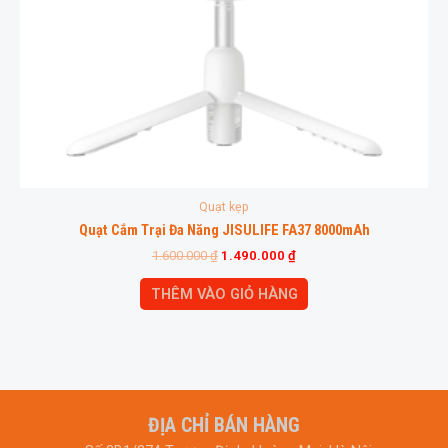
Quạt kẹp
Quạt Cắm Trại Đa Năng JISULIFE FA37 8000mAh
1.600.000
₫
1.490.000
₫
THÊM VÀO GIỎ HÀNG
ĐỊA CHỈ BÁN HÀNG