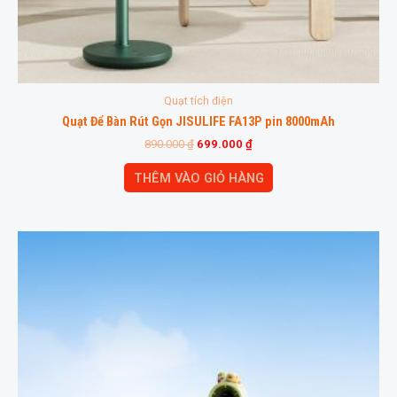
Quạt tích điện
Quạt Để Bàn Rút Gọn JISULIFE FA13P pin 8000mAh
890.000
₫
699.000
₫
THÊM VÀO GIỎ HÀNG