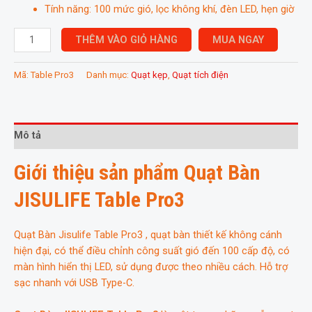
Tính năng: 100 mức gió, lọc không khí, đèn LED, hẹn giờ
Quạt
THÊM VÀO GIỎ HÀNG
MUA NGAY
Bàn
JISULIFE
Mã:
Table Pro3
Danh mục:
Quạt kẹp
,
Quạt tích điện
Table
Pro3
số
lượng
Mô tả
Giới thiệu sản phẩm Quạt Bàn
JISULIFE Table Pro3
Quạt Bàn Jisulife Table Pro3 , quạt bàn thiết kế không cánh
hiện đại, có thể điều chỉnh công suất gió đến 100 cấp độ, có
màn hình hiển thị LED, sử dụng được theo nhiều cách. Hỗ trợ
sạc nhanh với USB Type-C.