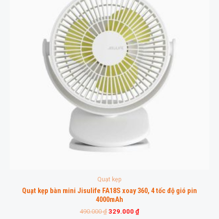
Quạt kẹp
Quạt kẹp bàn mini Jisulife FA18S xoay 360, 4 tốc độ gió pin
4000mAh
490.000
₫
329.000
₫