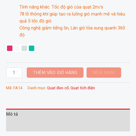
Tính năng khác: Tốc độ gió của quạt 2m/s
78 lỗ thông khí giúp tạo ra luồng gió mạnh mẽ và hiệu
quả 5 tốc độ gió
Công nghệ giảm tiếng ồn, Làn gió tỏa xung quanh 360
độ
Quạt
THÊM VÀO GIỎ HÀNG
MUA NGAY
đeo
cổ
Mã:
FA14
Danh mục:
Quạt đeo cổ
,
Quạt tích điện
Jisulife
Life
3
FA14
Mô tả
4000mAh
Thông tin bổ sung
số
lượng