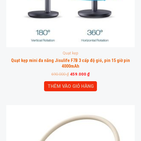
Quạt kẹp
Quạt kẹp mini đa năng Jisulife F7B 3 cấp độ gió, pin 15 giờ pin
4000mAh
690.000
₫
459.000
₫
THÊM VÀO GIỎ HÀNG