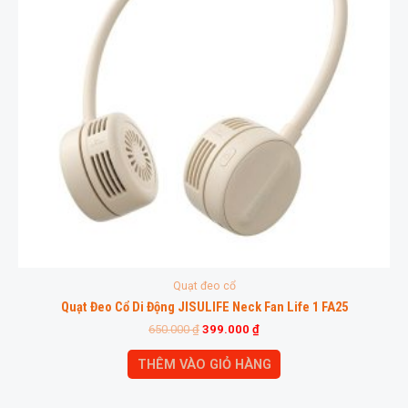
Quạt đeo cổ
Quạt Đeo Cổ Di Động JISULIFE Neck Fan Life 1 FA25
650.000
₫
399.000
₫
THÊM VÀO GIỎ HÀNG