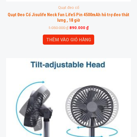
Quạt đeo cổ
Quạt Đeo Cổ Jisulife Neck Fan Life5 Pin 4500mAh hỗ trợ đeo thắt
lưng , 18 giờ
1.050.000
₫
890.000
₫
THÊM VÀO GIỎ HÀNG