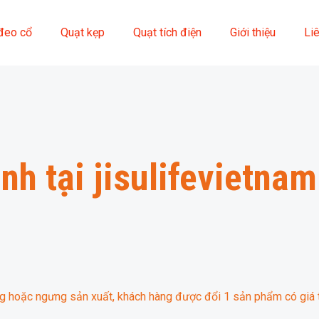
đeo cổ
Quạt kẹp
Quạt tích điện
Giới thiệu
Li
nh tại jisulifevietn
 hoặc ngưng sản xuất, khách hàng được đổi 1 sản phẩm có giá t