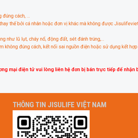
ng đúng cách, …
thay thế bởi cá nhân hoặc đơn vị khác mà không được Jisulifevi
g như lũ lụt, cháy nổ, động đất, sét đánh trúng,…
hẩm không đúng cách, kết nối sai nguồn điện hoặc sử dụng kết h
 mại điện tử vui lòng liên hệ đơn bị bán trực tiếp để nhận 
THÔNG TIN JISULIFE VIỆT NAM